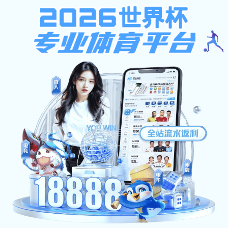
注册入口
全天更新 ·
星空体育官方平
台
赛事实时同步
无论您身在何处，
星空体育官方平台APP
为您带来
高速、高清、稳定的观赛体验。
下载客户端
网页端访问