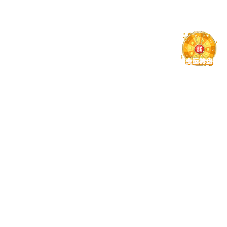
此外，约克雷斯对于教练战术意图的理解深刻，使得
他能快速做出反应。当球队需要加强进攻或调整防守
时，他总是第一个响应，这种积极主动的态度不仅提
升了个人表现，也感染了全队，形成了一种良好的整
体氛围。
3、心理素质稳定
在高强度、高压力的大型赛事中，心理素质往往决定
着运动员能否发挥出色。约克雷斯恰好具备这种稳定
心态，无论是在落后的窘境还是平局阶段，他都能保
持冷静，从容应对各种挑战。他用实际行动证明，在
关键时刻，一颗平常心是多么的重要。
尤其是在面对富勒姆施加压力的时候，约克雷斯依然