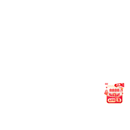
镇定自若。他抓住每一次机会，不断尝试创造进攻，
对抗敌方后卫，无畏无惧。这种勇敢拼搏、不怕失败
的精神，不仅激励着自己，也鼓舞着周围队友共同向
前。
同时，在处理判罚争议或裁判决策的不确定性时，他
同样表现出了成熟的一面，从未因为情绪波动影响自
己的发挥。这份心理韧性，也是他成为最佳球员的重
要因素之一，让人们看到了他的职业素养和责任感。
4、提升球队士气
约克雷斯不仅是一名优秀的运动员，更是团队中的精
神领袖。在这场与富勒姆的较量中，他用自己的努力
和拼搏感染身边每一个人。当遇到困难情况时，总能
见到他积极鼓励队友，用言语与行动来激励大家。“我