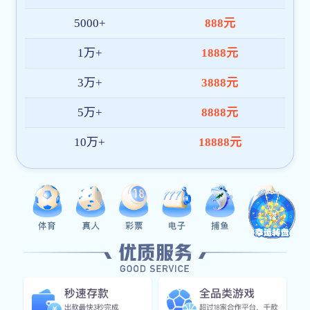
七、未成年人保护
我们不会面向 14 周岁以下用户提供注册服务。如发现未成年人
信息，我们将及时删除。如您是监护人可与我们联系处理。
八、隐私政策的更新
当本政策有重大调整时，我们将通过平台公告、推送等方式提前
告知。
九、联系我们
如有任何隐私相关的问题，请发送邮件至：
support@idahobeacon.com