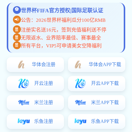
斯卢茨基承认全队状态不佳直言失
误责任在自己身上