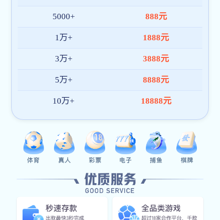
1、球队状态分析
近期，斯卢茨基执教的球队在多个比赛中表现不佳，
导致他们在联赛排名中下滑。这种情况引起了媒体和
球迷们的广泛关注与讨论。球队在进攻端缺乏创造
力，防守端又频频出现失误，使得整体战斗力受到严
重影响。在这样的背景下，分析球队当前的状态显得
尤为重要。
首先，从数据统计来看，这支队伍在过去几场比赛中
的控球率和射门次数均明显下降，与之前比赛形成鲜
明对比。这不仅暴露出战术布置的问题，也显示出球
员们在场上的心理压力逐渐增大。此外，关键球员因
伤缺阵、更替频繁也进一步影响了球队凝聚力和默契
度。