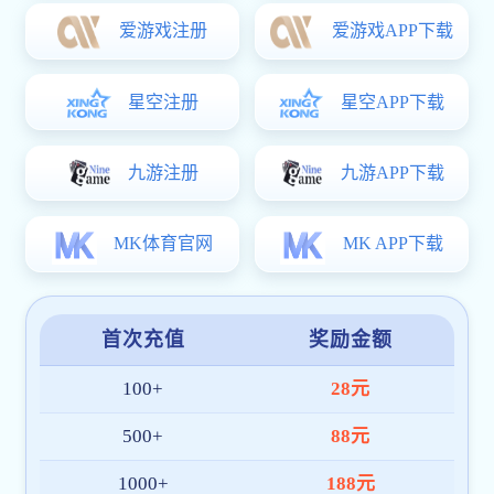
2026-06-13 02:06
47 次阅读
首页
/
体育快讯
在最近的新闻发布会上，著名足球教练斯卢茨基公开
承认他所执教的球队状态不佳，并直言失误的责任主
要在自己身上。这一表态不仅反映了他对团队表现的
深刻反思，也展现了作为教练对成绩负责的勇气。本
文将从四个方面深入讨论这一事件，包括球队状态分
析、斯卢茨基的自我反思、球员表现与战术执行，以
及未来展望与改进措施。通过这些角度，我们能够更
全面地理解斯卢茨基此番言论背后的深意，以及这对
球队未来发展的影响。