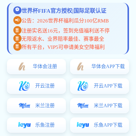
法国球员渴望获得更多世界杯门票
以馈赠亲友足协仅提供两张引发不