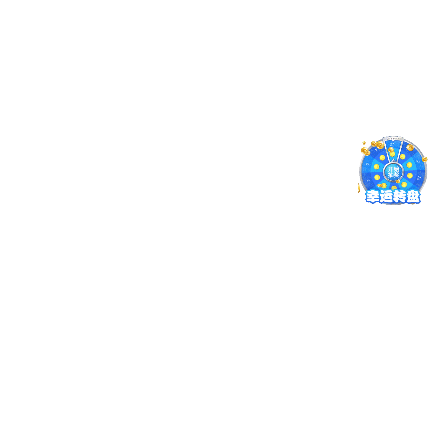
此外，足协还需考虑公平性的问题。如果每位球员都
能获得大量门票，那么其他相关人员如教练组、工作
人员以及赞助商等也会提出类似要求，从而导致资源
分配极度紧张。为了维护整体利益和稳定局面，足协
不得不做出这样的限制。
然而，这样的一刀切政策显然忽视了个体需求差异，
使得许多急需更多门票以满足家庭及朋友期望的球员
感到失落。因此，在制定相关政策时，更加灵活与人
性化的方法可能会更好地平衡各方需求。
3、媒体与公众反应
作为全球瞩目的盛事，任何关于世界杯的话题都会迅
速引起媒体和公众的广泛讨论。在这一事件中，多家
媒体纷纷对此进行报道，并展开评论。一方面，有观